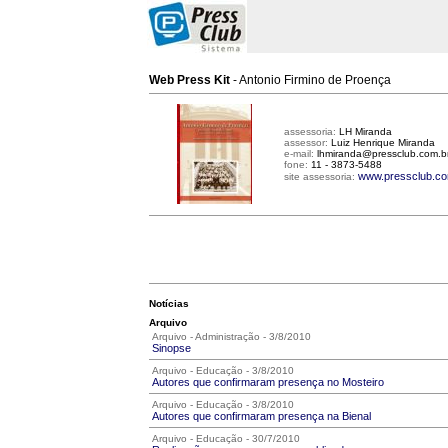
Web Press Kit
- Antonio Firmino de Proença
assessoria:
LH Miranda
assessor:
Luiz Henrique Miranda
e-mail:
lhmiranda@pressclub.com.b
fone:
11 - 3873-5488
www.pressclub.co
site assessoria:
Notícias
Arquivo
Arquivo - Administração - 3/8/2010
Sinopse
Arquivo - Educação - 3/8/2010
Autores que confirmaram presença no Mosteiro
Arquivo - Educação - 3/8/2010
Autores que confirmaram presença na Bienal
Arquivo - Educação - 30/7/2010