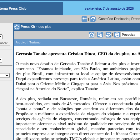
tema Press Club
sexta-feira, 7 de agosto de 2026
Conteúdo Dedicado
Press
|
|
|
Press Kit
- dcs plus
|
|
|
Arquivo | Turismo
Gervasio Tanabe apresenta Cristian Dinca, CEO da dcs plus, na
O mais novo desafio de Gervasio Tanabe é liderar a dcs plus e inser
americano. “Estamos iniciando, em São Paulo, um ambicioso projet
dcs plus Brasil, com infraestrutura local e equipe de desenvolvime
Daqui expandiremos presença para toda a América Latina, assim co
Dubai para o Oriente Médio e Cingapura para a Asia. Nos próximos 
chegará na America do Norte”, explica Tanabe.
A dcs plus, sediada em Bucareste, Romênia, reúne em seu portfólio
bem-sucedidos, em mais de 45 mercados. Oferece a conceituada pla
“ponta a ponta” e de soluções que atendem os diferentes elos da 
Propõe-se a melhorar a experiência de viagem do viajante e a exper
serviços da agência de viagens, concentrando esforços de sua equi
importante: oferecer o nível máximo de qualidade em serviços de v
capacidade e seu conhecimento global, mantém parcerias com t
primeira empresa a se integrar com direct connect do Lufthansa Group
são utilizados pelas principais TMC´s globais e importantes operadora