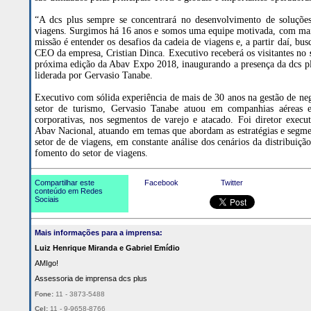
“A dcs plus sempre se concentrará no desenvolvimento de soluçõe
viagens. Surgimos há 16 anos e somos uma equipe motivada, com mais
missão é entender os desafios da cadeia de viagens e, a partir daí, bus
CEO da empresa, Cristian Dinca. Executivo receberá os visitantes no
próxima edição da Abav Expo 2018, inaugurando a presença da dcs pl
liderada por Gervasio Tanabe.
Executivo com sólida experiência de mais de 30 anos na gestão de n
setor de turismo, Gervasio Tanabe atuou em companhias aéreas e
corporativas, nos segmentos de varejo e atacado. Foi diretor execu
Abav Nacional, atuando em temas que abordam as estratégias e segme
setor de de viagens, em constante análise dos cenários da distribuiçã
fomento do setor de viagens.
Compartilhar este
Facebook
Twitter
conteúdo em Redes
Sociais
Mais informações para a imprensa:
Luiz Henrique Miranda e Gabriel Emídio
AMIgo!
Assessoria de imprensa dcs plus
Fone:
11 - 3873-5488
Cel:
11 - 9-9658-8766