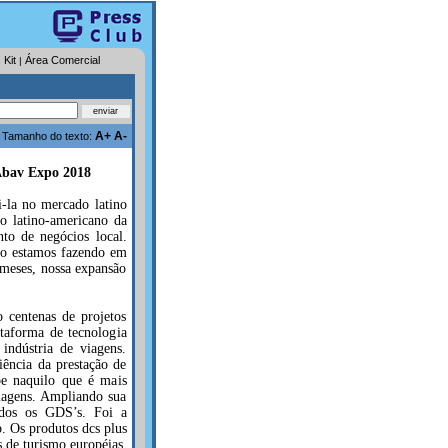
 Kit
Área Comercial
|
A+
A-
Tamanho do texto:
 Abav Expo 2018
i-la no mercado latino
o latino-americano da
nto de negócios local.
mo estamos fazendo em
meses, nossa expansão
 centenas de projetos
taforma de tecnologia
indústria de viagens.
iência da prestação de
pe naquilo que é mais
iagens. Ampliando sua
odos os GDS’s. Foi a
. Os produtos dcs plus
s de turismo européias.