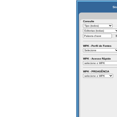
Sis
Consulte
WPK - Perfil de Fontes
WPK - Acesso Rápido
WPK - PROAGÊNCIA