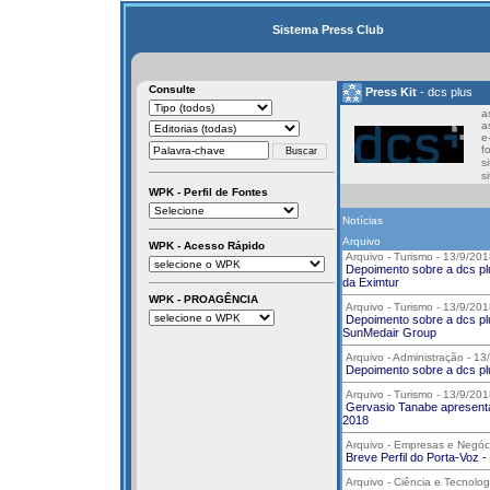
Sistema Press Club
Consulte
Press Kit
- dcs plus
a
a
e
f
s
si
WPK - Perfil de Fontes
Notícias
Arquivo
WPK - Acesso Rápido
Arquivo - Turismo - 13/9/201
Depoimento sobre a dcs plu
da Eximtur
WPK - PROAGÊNCIA
Arquivo - Turismo - 13/9/201
Depoimento sobre a dcs plu
SunMedair Group
Arquivo - Administração - 13
Depoimento sobre a dcs p
Arquivo - Turismo - 13/9/201
Gervasio Tanabe apresenta
2018
Arquivo - Empresas e Negóc
Breve Perfil do Porta-Voz 
Arquivo - Ciência e Tecnolog