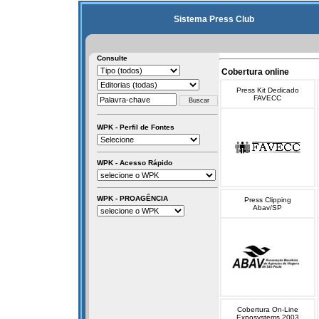
Sistema Press Club
Consulte
Cobertura online
Press Kit Dedicado
FAVECC
WPK - Perfil de Fontes
WPK - Acesso Rápido
WPK - PROAGÊNCIA
Press Clipping
Abav/SP
Cobertura On-Line
Exposystems 2003