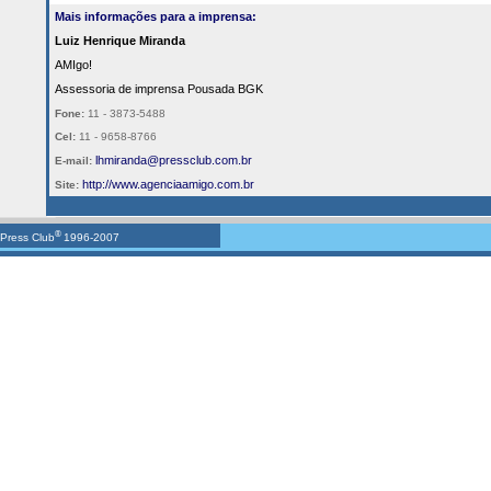
Mais informações para a imprensa:
Luiz Henrique Miranda
AMIgo!
Assessoria de imprensa Pousada BGK
Fone:
11 - 3873-5488
Cel:
11 - 9658-8766
lhmiranda@pressclub.com.br
E-mail:
http://
www.agenciaamigo.com.br
Site:
®
Press Club
1996-2007