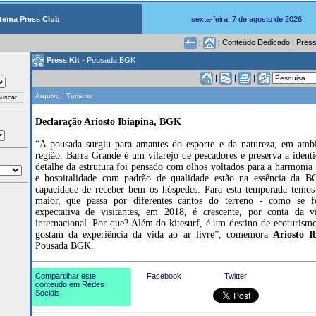
tema Press Club
sexta-feira, 7 de agosto de 2026
Conteúdo Dedicado
Press
|
|
|
Press Kit
- Pousada BGK
|
|
|
Arquivo | Turismo
Declaração Ariosto Ibiapina, BGK
“A pousada surgiu para amantes do esporte e da natureza, em amb
região. Barra Grande é um vilarejo de pescadores e preserva a ident
detalhe da estrutura foi pensado com olhos voltados para a harmonia
e hospitalidade com padrão de qualidade estão na essência da 
capacidade de receber bem os hóspedes. Para esta temporada temos 
maior, que passa por diferentes cantos do terreno - como se f
expectativa de visitantes, em 2018, é crescente, por conta da vi
internacional. Por que? Além do kitesurf, é um destino de ecoturismo
gostam da experiência da vida ao ar livre”, comemora
Ariosto I
Pousada BGK.
Compartilhar este
Facebook
Twitter
conteúdo em Redes
Sociais