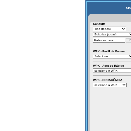
Sis
Consulte
WPK - Perfil de Fontes
WPK - Acesso Rápido
WPK - PROAGÊNCIA