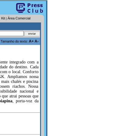
 Kit
Área Comercial
|
A+
A-
Tamanho do texto:
iente integrado com a
idade do destino. Cada
 com o local. Conforto
BGK. Ampliamos nossa
mais chalés e piscina
ossem riachos. Nossa
sibilidade nacional e
 que atrai pessoas que
biapina
, porta-voz da