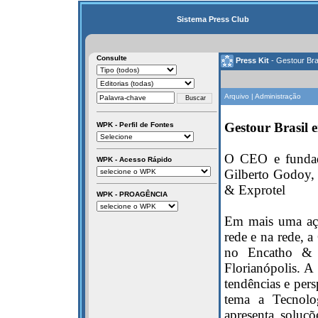
Sistema Press Club
Consulte
Press Kit
- Gestour Bra
Arquivo | Administração
Gestour Brasil 
WPK - Perfil de Fontes
O CEO e fundado
WPK - Acesso Rápido
Gilberto Godoy, 
& Exprotel
WPK - PROAGÊNCIA
Em mais uma açã
rede e na rede, a
no Encatho & E
Florianópolis. A 
tendências e pers
tema a Tecnolog
apresenta soluç