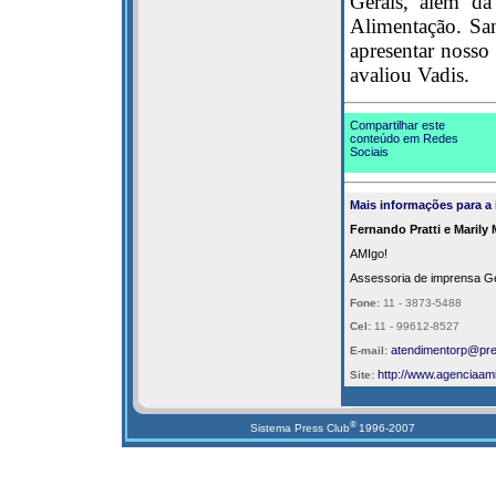
Gerais, além d
Alimentação. San
apresentar nosso 
avaliou Vadis.
Compartilhar este
conteúdo em Redes
Sociais
Mais informações para a
Fernando Pratti e Marily
AMIgo!
Assessoria de imprensa Ge
Fone:
11 - 3873-5488
Cel:
11 - 99612-8527
atendimentorp@pre
E-mail:
http://
www.agenciaami
Site:
®
Sistema Press Club
1996-2007