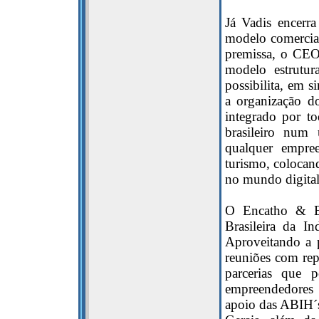
Já Vadis encerr
modelo comercial
premissa, o CEO
modelo estrutu
possibilita, em 
a organização d
integrado por t
brasileiro num
qualquer empree
turismo, coloca
no mundo digital
O Encatho & Ex
Brasileira da I
Aproveitando a 
reuniões com repr
parcerias que 
empreendedores 
apoio das ABIH´s