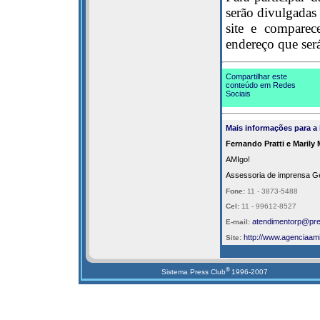
serão divulgadas 
site e comparece
endereço que será
Compartilhar este
conteúdo em Redes
Sociais
Mais informações para a
Fernando Pratti e Marily
AMIgo!
Assessoria de imprensa Ge
Fone:
11 - 3873-5488
Cel:
11 - 99612-8527
atendimentorp@pre
E-mail:
http://
www.agenciaami
Site:
®
Sistema Press Club
1996-2007