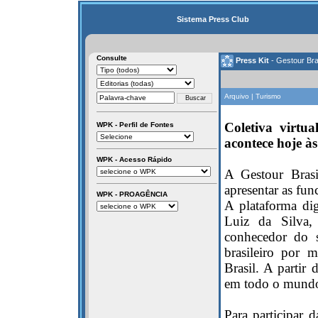
Sistema Press Club
Consulte
Press Kit
- Gestour Bra
Arquivo | Turismo
Coletiva virtua
WPK - Perfil de Fontes
acontece hoje à
WPK - Acesso Rápido
A Gestour Brasi
apresentar as fun
WPK - PROAGÊNCIA
A plataforma dig
Luiz da Silva,
conhecedor do s
brasileiro por 
Brasil. A partir 
em todo o mund
Para participar 