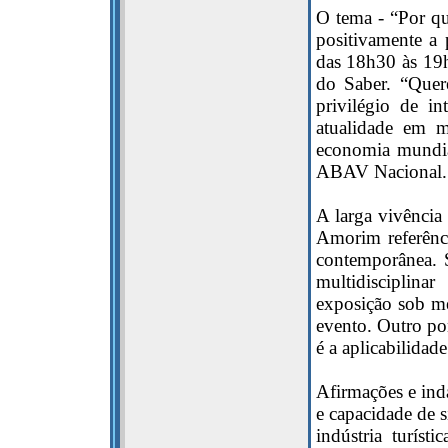
O tema - “Por q
positivamente a 
das 18h30 às 19h
do Saber. “Quer
privilégio de i
atualidade em m
economia mundial
ABAV Nacional.
A larga vivência 
Amorim referênc
contemporânea. S
multidisciplina
exposição sob me
evento. Outro po
é a aplicabilidad
Afirmações e inda
e capacidade de 
indústria turís