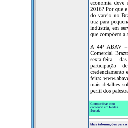
economia deve m
2016? Por que e
do varejo no Bra
traz para pequen
indústria, em se
que compõem a a
A 44ª ABAV – E
Comercial Brazt
sexta-feira – d
participação d
credenciamento es
feira: www.abav
mais detalhes s
perfil dos palestr
Compartilhar este
conteúdo em Redes
Sociais
Mais informações para a