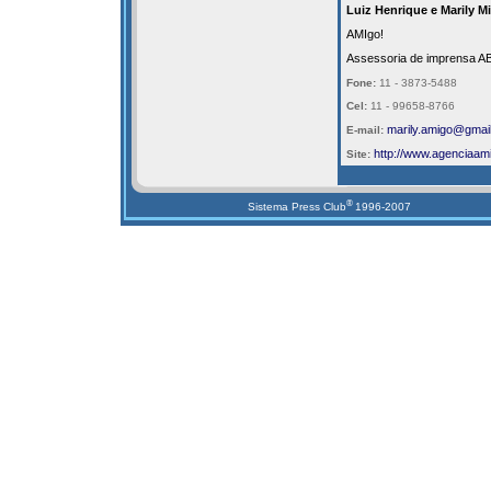
Luiz Henrique e Marily M
AMIgo!
Assessoria de imprensa A
Fone:
11 - 3873-5488
Cel:
11 - 99658-8766
marily.amigo@gmai
E-mail:
http://
www.agenciaami
Site:
®
Sistema Press Club
1996-2007