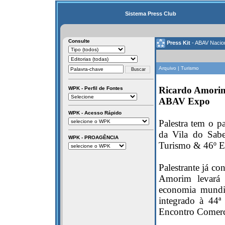
Sistema Press Club
Consulte
Press Kit
- ABAV Nacio
Arquivo | Turismo
Ricardo Amorim 
WPK - Perfil de Fontes
ABAV Expo
WPK - Acesso Rápido
Palestra tem o 
da Vila do Sab
WPK - PROAGÊNCIA
Turismo & 46º E
Palestrante já c
Amorim levará 
economia mundi
integrado à 44
Encontro Comerci