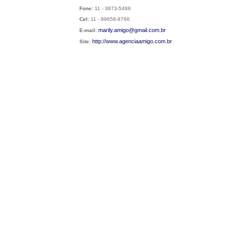
Fone:
11 - 3873-5488
Cel:
11 - 99658-8766
marily.amigo@gmail.com.br
E-mail:
http://
www.agenciaamigo.com.br
Site: