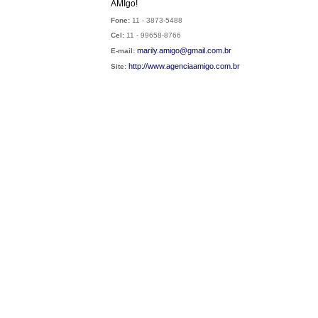
AMIgo!
Fone:
11 - 3873-5488
Cel:
11 - 99658-8766
marily.amigo@gmail.com.br
E-mail:
http://
www.agenciaamigo.com.br
Site: