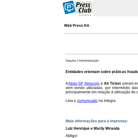
Web Press Kit
-
Arquivo | Administração
Entidades orientam sobre práticas fraud
A
Abav-SP
,
Abracorp
e
Air Ticket
uniram esf
vem sendo utilizadas, por intermédio da
principalmente em relação à utilização de
Leia o
comunicado
na íntegra.
Mais informações para a imprensa:
Luiz Henrique e Marily Miranda
AMIgo!