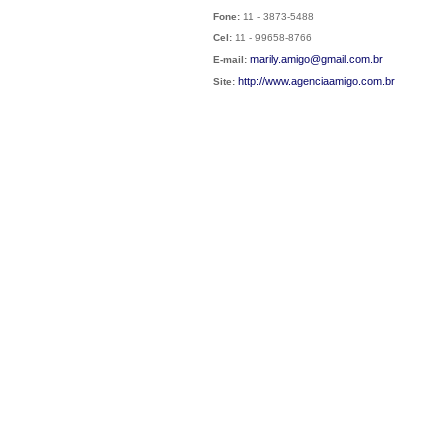
Fone:
11 - 3873-5488
Cel:
11 - 99658-8766
marily.amigo@gmail.com.br
E-mail:
http://
www.agenciaamigo.com.br
Site: