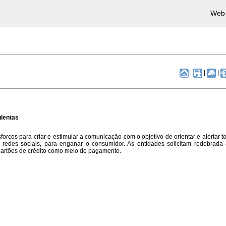
Web 
|
|
|
ulentas
orços para criar e estimular a comunicação com o objetivo de orientar e alertar t
s redes sociais, para enganar o consumidor. As entidades solicitam redobrada
 cartões de crédito como meio de pagamento.