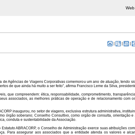
Web 
|
|
|
ira de Agências de Viagens Corporativas comemorou um ano de atuação, tendo sid
ertos de que ainda há muito a ser feito”, afirma Francisco Leme da Silva, presi
áveis, que compreendem: ética, responsabilidade, comprometimento, transparênc
 seus associados, as melhores práticas de operação e de relacionamento com os 
ORP inaugurou, no setor de viagens, exclusiva estrutura administrativa, institui
omo órgão soberano; Conselho Consultivo, como orgão de consulta, orientação e
ica, conduta e sustentabilidade da Associação.
no Estatuto ABRACORP, o Conselho de Administração exerce suas atribuições co
a. Para assegurar aos associados que a entidade atenda os valores e alcanc