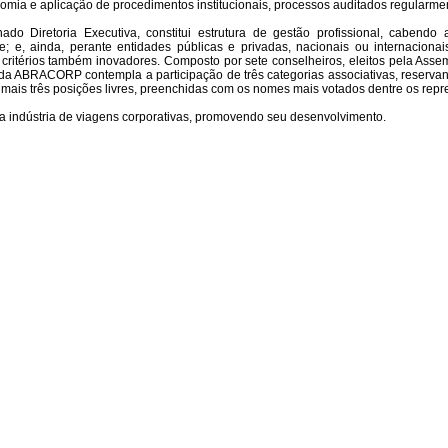
mia e aplicação de procedimentos institucionais, processos auditados regularme
Diretoria Executiva, constitui estrutura de gestão profissional, cabendo ao
nte; e, ainda, perante entidades públicas e privadas, nacionais ou internaci
itérios também inovadores. Composto por sete conselheiros, eleitos pela Assemb
da ABRACORP contempla a participação de três categorias associativas, reserva
mais três posições livres, preenchidas com os nomes mais votados dentre os repr
 indústria de viagens corporativas, promovendo seu desenvolvimento.