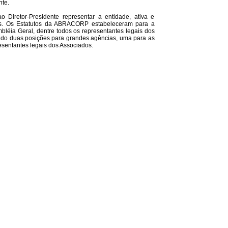
nte.
 Diretor-Presidente representar a entidade, ativa e
onais. Os Estatutos da ABRACORP estabeleceram para a
léia Geral, dentre todos os representantes legais dos
ndo duas posições para grandes agências, uma para as
esentantes legais dos Associados.