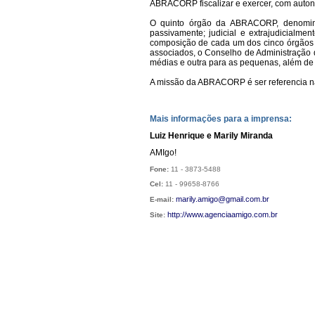
ABRACORP fiscalizar e exercer, com autono
O quinto órgão da ABRACORP, denominado 
passivamente; judicial e extrajudicialme
composição de cada um dos cinco órgãos cr
associados, o Conselho de Administração 
médias e outra para as pequenas, além de 
A missão da ABRACORP é ser referencia na
Mais informações para a imprensa:
Luiz Henrique e Marily Miranda
AMIgo!
Fone:
11 - 3873-5488
Cel:
11 - 99658-8766
marily.amigo@gmail.com.br
E-mail:
http://
www.agenciaamigo.com.br
Site: