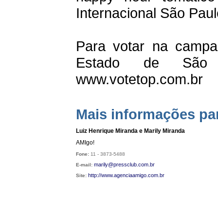
Internacional São Pau
Para votar na campa
Estado de São 
www.votetop.com.br
Mais informações pa
Luiz Henrique Miranda e Marily Miranda
AMIgo!
Fone:
11 - 3873-5488
marily@pressclub.com.br
E-mail:
http://
www.agenciaamigo.com.br
Site: