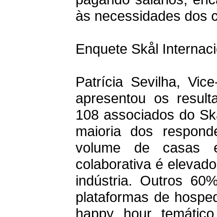
às necessidades dos cl
Enquete Skål Internaci
Patrícia Sevilha, Vic
apresentou os resul
108 associados do Skå
maioria dos respond
volume de casas e
colaborativa é elevado
indústria. Outros 6
plataformas de hosped
happy hour temátic