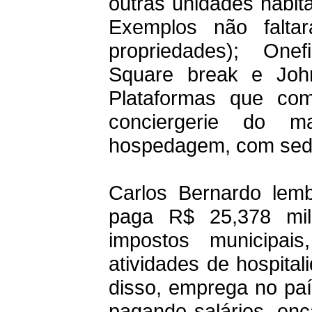
outras unidades habit
Exemplos não faltar
propriedades); Onef
Square break e John
Plataformas que co
conciergerie do m
hospedagem, com sed
Carlos Bernardo lem
paga R$ 25,378 mi
impostos municipais
atividades de hospita
disso, emprega no paí
pagando salários, enc