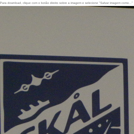
Para download, clique com o botão direito sobre a imagem e selecione "Salvar imagem como..."