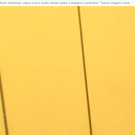
Para download, clique com o botão direito sobre a imagem e selecione "Salvar imagem como..."