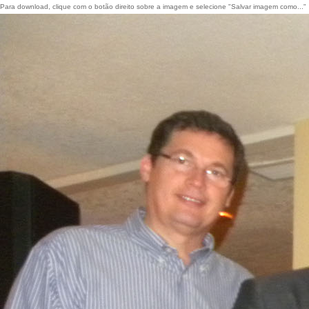
Para download, clique com o botão direito sobre a imagem e selecione "Salvar imagem como..."