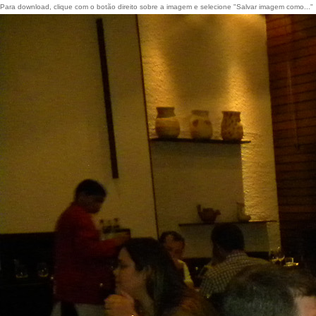
Para download, clique com o botão direito sobre a imagem e selecione "Salvar imagem como..."