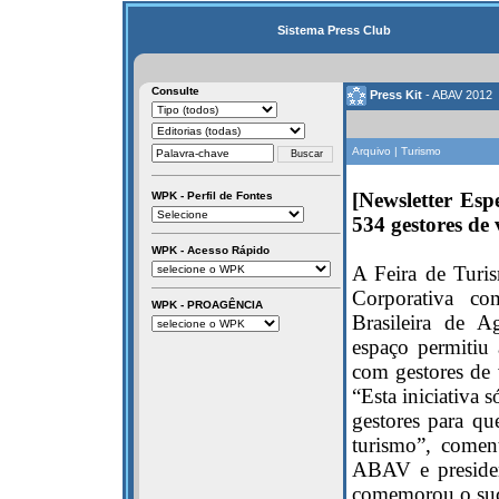
Sistema Press Club
Consulte
Press Kit
- ABAV 2012
Arquivo | Turismo
[Newsletter Es
WPK - Perfil de Fontes
534 gestores de 
WPK - Acesso Rápido
A Feira de Turi
Corporativa c
WPK - PROAGÊNCIA
Brasileira de A
espaço permitiu 
com gestores de 
“Esta iniciativa
gestores para q
turismo”, comen
ABAV e presiden
comemorou o suce