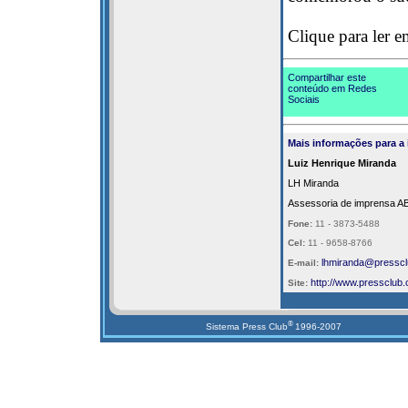
Clique para ler 
Compartilhar este
conteúdo em Redes
Sociais
Mais informações para a
Luiz Henrique Miranda
LH Miranda
Assessoria de imprensa A
Fone:
11 - 3873-5488
Cel:
11 - 9658-8766
lhmiranda@presscl
E-mail:
http://
www.pressclub.
Site:
®
Sistema Press Club
1996-2007