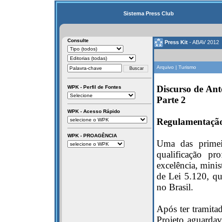
Sistema Press Club
Consulte
Press Kit
- ABAV 2012
Arquivo | Turismo
Discurso de Ant
WPK - Perfil de Fontes
Parte 2
WPK - Acesso Rápido
Regulamentação
WPK - PROAGÊNCIA
Uma das primei
qualificação p
excelência, minis
de Lei 5.120, qu
no Brasil.
Após ter tramita
Projeto aguarda