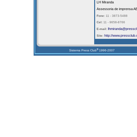
LH Miranda
Assessoria de imprensa A
Fone:
11 - 3873-5488
Cel:
11 - 9658-8766
lhmiranda@presscl
E-mail:
http://
www.pressclub.
Site:
®
Sistema Press Club
1996-2007