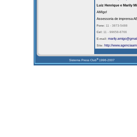
Luiz Henrique e Marily M
AMIgo!
Assessoria de imprensa A
Fone:
11 - 3873-5488
Cel:
11 - 99658-8766
marily.amigo@gmai
E-mail:
http://
www.agenciaami
Site:
®
Sistema Press Club
1996-2007