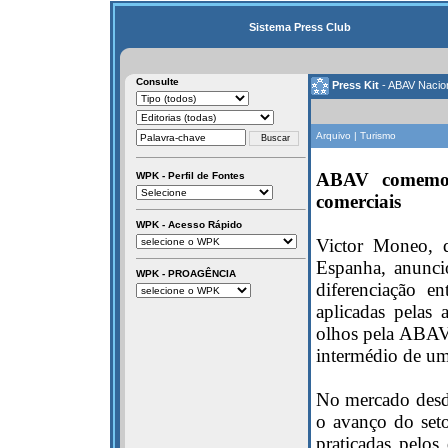
Sistema Press Club
Consulte
Press Kit
- ABAV Nacio
Arquivo | Turismo
ABAV comemora
WPK - Perfil de Fontes
comerciais
WPK - Acesso Rápido
Victor Moneo, d
Espanha, anunci
WPK - PROAGÊNCIA
diferenciação e
aplicadas pelas
olhos pela ABAV
intermédio de um 
No mercado desde
o avanço do seto
praticadas pelos 