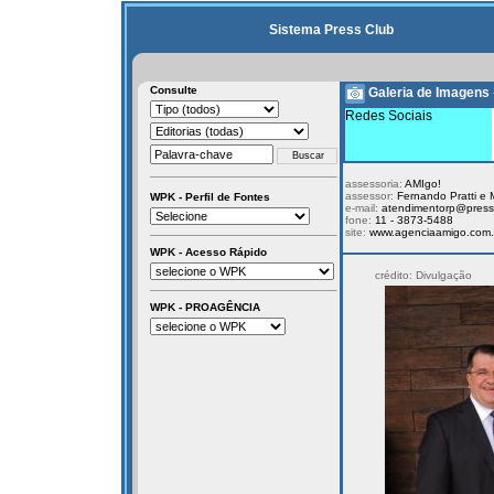
Sistema Press Club
Consulte
Galeria de Imagens
Redes Sociais
assessoria:
AMIgo!
assessor:
Fernando Pratti e M
WPK - Perfil de Fontes
e-mail:
atendimentorp@pressc
fone:
11 - 3873-5488
site:
www.agenciaamigo.com.
WPK - Acesso Rápido
crédito: Divulgação
WPK - PROAGÊNCIA