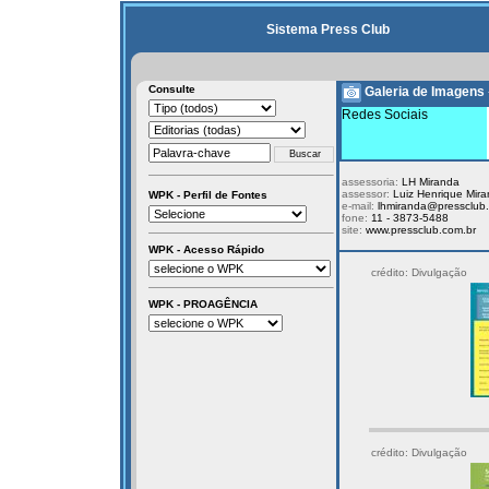
Sistema Press Club
Consulte
Galeria de Imagens
Redes Sociais
assessoria:
LH Miranda
assessor:
Luiz Henrique Mir
WPK - Perfil de Fontes
e-mail:
lhmiranda@pressclub.
fone:
11 - 3873-5488
site:
www.pressclub.com.br
WPK - Acesso Rápido
crédito: Divulgação
WPK - PROAGÊNCIA
crédito: Divulgação